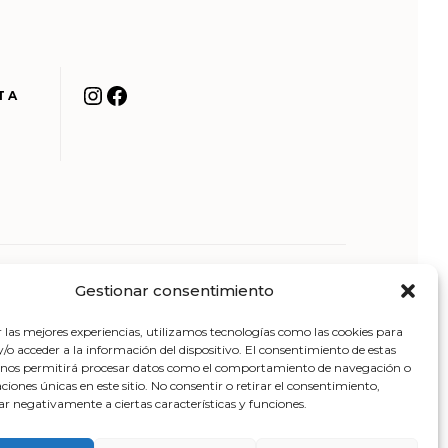
Instagram
Facebook
TA
Gestionar consentimiento
POLÍTICA DE PRIVACIDAD
|
POLÍTICA DE
r las mejores experiencias, utilizamos tecnologías como las cookies para
COOKIES
o acceder a la información del dispositivo. El consentimiento de estas
 nos permitirá procesar datos como el comportamiento de navegación o
caciones únicas en este sitio. No consentir o retirar el consentimiento,
A DE SITIO
|
FINANCIACIÓN KIT DIGITAL
ar negativamente a ciertas características y funciones.