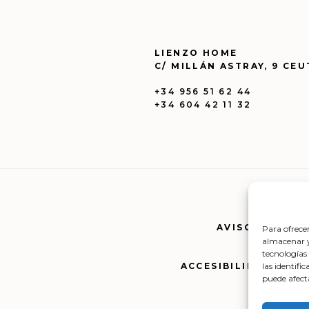
LIENZO HOME
C/ MILLÁN ASTRAY, 9 CEU
+34 956 51 62 44
+34 604 42 11 32
AVISO LEGAL
|
Para ofrece
almacenar y/
tecnologías
las identifi
ACCESIBILIDAD
|
MAP
puede afect