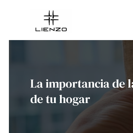
Ir al
Saltar
contenido
al
contenido
La importancia de l
de tu hogar